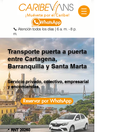
¡Muévete por el Caribe!
📞 Atención todos los días | 6 a. m. - 8 p.
m.
Transporte puerta a puerta
entre
Cartagena,
Barranquilla y Santa Marta
Servicio privado, colectivo, empresarial
y encomiendas.
Reservar por WhatsApp
📍
RNT 20260