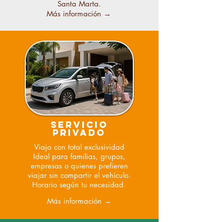
Santa Marta.
Más información →
SERVICIO
PRIVADO
Viaja con total exclusividad
Ideal para familias, grupos,
empresas o quienes prefieren
viajar sin compartir el vehículo.
Horario según tu necesidad.
Más información →